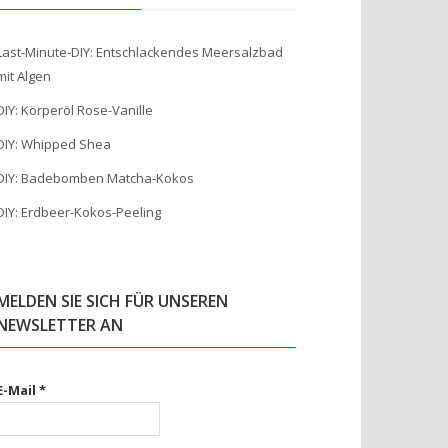
Last-Minute-DIY: Entschlackendes Meersalzbad
mit Algen
DIY: Körperöl Rose-Vanille
DIY: Whipped Shea
DIY: Badebomben Matcha-Kokos
DIY: Erdbeer-Kokos-Peeling
MELDEN SIE SICH FÜR UNSEREN
NEWSLETTER AN
E-Mail
*