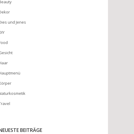
Beauty
Dekor
Dies und Jenes
DIY
Food
Gesicht
Haar
Hauptmenü
Körper
Naturkosmetik
Travel
NEUESTE BEITRÄGE