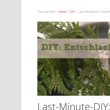
You are here:
Home
›
DIY
›
Last-Minute-DIY: Ents
Last-Minute-DIY